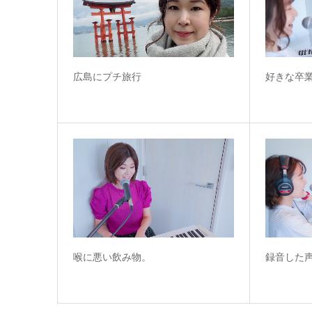
広島にプチ旅行
好きな卒
喉に悪い飲み物。
録音した