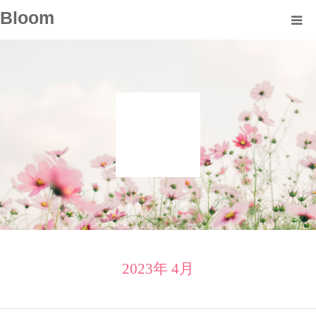
Bloom
About
Profile
Course
Voice
Blog
Information
2023年 4月
Contact