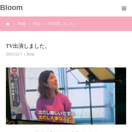
Bloom
ーム
Blog
Blog
TV出演しました。
About
Profile
TV出演しました。
2023.12.7
Blog
Course
Voice
Blog
Information
Contact