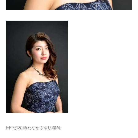
田中沙友里(たなかさゆり)講師