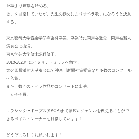
16歳より声楽を始める。
歌手を目指していたが、先生の勧めによりオペラ歌手になろうと決
意
する。
東京藝術大学音楽学部声楽科卒業。卒業時に同声会受賞、同声会新
人
演奏会に出演。
東京学芸大学修士課程修了。
2018-2020年にイタリア・ミラノへ留学。
第84回横浜新人演奏会にて神奈川新聞社賞受賞など多数のコンク
ール
へ入賞。
また、数々のオペラ作品やコンサートに出演。
二期会会員。
クラシック〜ポップス(KPOP)まで幅広いジャンルを教えるこ
とがで
きるボイストレーナーを目指しています！
どうぞよろしくお願いします！