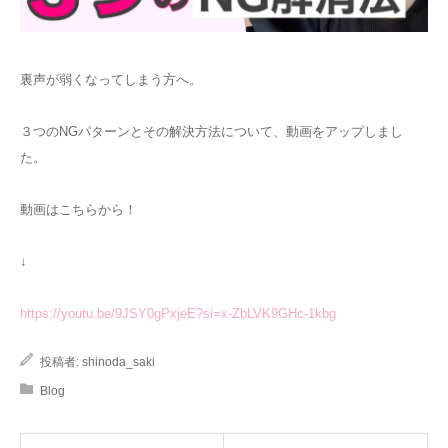
裏声が弱くなってしまう方へ。
３つのNGパターンとその解決方法について、動画をアップしまし
た。
動画はこちらから！
↓
https://youtu.be/9JSY0gPxjeE?si=x-ZbLVK9GHc-1kbg
投稿者:
shinoda_saki
Blog