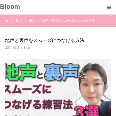
Bloom
ーム
Blog
Blog
地声と裏声をスムーズにつなげる方法
About
Profile
地声と裏声をスムーズにつなげる方法
2024.03.8
Blog
Course
Voice
Blog
Information
Contact