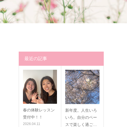
最近の記事
春の体験レッスン
新年度。人生いろ
受付中！！
いろ。自分のペー
2026.04.11
スで楽しく過ご…