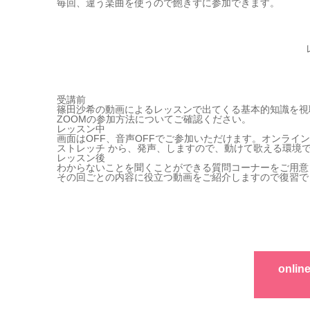
毎回、違う楽曲を使うので飽きずに参加できます。
受講前
篠田沙希の動画によるレッスンで出てくる基本的知識を視
ZOOMの参加方法についてご確認ください。
レッスン中
画面はOFF、音声OFFでご参加いただけます。オンライ
ストレッチ から、発声、しますので、動けて歌える環境
レッスン後
わからないことを聞くことができる質問コーナーをご用意
その回ごとの内容に役立つ動画をご紹介しますので復習で
onl